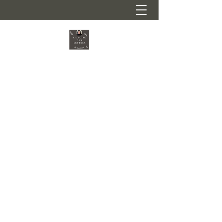
LA BOÎTE AUX LETTRES de
Sandrine - EI
Plateau Est de Rouen
Organisme déclaré "SERVICES À LA
PERSONNE" N° SAP901426130
50 % DE RÉDUCTION OU CRÉDIT D'IMPÔT
CRÉDIT D'IMPÔT IMMÉDIAT / AVANCE
IMMÉDIATE
Cours au domicile des familles
Accompagnement scolaire - Coaching -